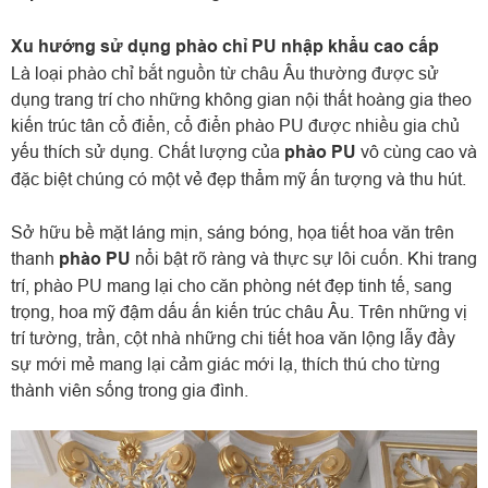
Xu hướng sử dụng phào chỉ PU nhập khẩu cao cấp
Là loại phào chỉ bắt nguồn từ châu Âu thường được sử
dụng trang trí cho những không gian nội thất hoàng gia theo
kiến trúc tân cổ điển, cổ điển phào PU được nhiều gia chủ
yếu thích sử dụng. Chất lượng của
phào PU
vô cùng cao và
đặc biệt chúng có một vẻ đẹp thẩm mỹ ấn tượng và thu hút.
Sở hữu bề mặt láng mịn, sáng bóng, họa tiết hoa văn trên
thanh
phào PU
nổi bật rõ ràng và thực sự lôi cuốn. Khi trang
trí, phào PU mang lại cho căn phòng nét đẹp tinh tế, sang
trọng, hoa mỹ đậm dấu ấn kiến trúc châu Âu. Trên những vị
trí tường, trần, cột nhà những chi tiết hoa văn lộng lẫy đầy
sự mới mẻ mang lại cảm giác mới lạ, thích thú cho từng
thành viên sống trong gia đình.