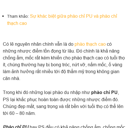
Sự khác biệt giữa phào chỉ PU và phào chỉ
Tham khảo:
thạch cao
Có lẽ nguyên nhân chính vẫn là do
phào thạch cao
có
những nhược điểm tồn đọng từ lâu. Đó chính là khả năng
chống ẩm, mốc rất kém khiến cho phào thạch cao có tuổi thọ
ít, chúng thường hay bị bong tróc, nứt vỡ, nấm mốc, ố vàng
làm ảnh hưởng rất nhiều tới độ thẩm mỹ trong không gian
căn nhà.
Trong khi đó những loại phào du nhập như
phào chỉ PU
,
PS lại khắc phục hoàn toàn được những nhược điểm đó.
Chúng đẹp mắt, sang trọng và rất bền với tuổi thọ có thể lên
tới 60 – 80 năm.
Phào chỉ PU
hay PS đều có khả năng chống ẩm, chống mốc