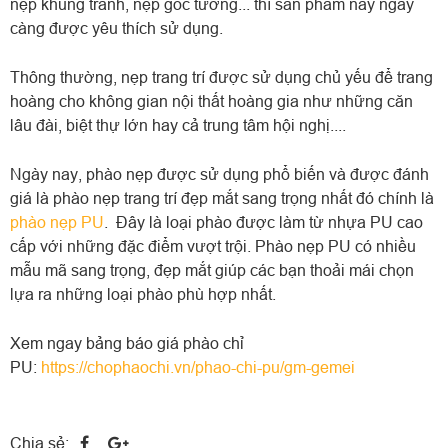
nẹp khung tranh, nẹp góc tường... thì sản phẩm này ngày
càng được yêu thích sử dụng.
Thông thường, nẹp trang trí được sử dụng chủ yếu để trang
hoàng cho không gian nội thất hoàng gia như những căn
lâu đài, biệt thự lớn hay cả trung tâm hội nghị....
Ngày nay, phào nẹp được sử dụng phổ biến và được đánh
giá là phào nẹp trang trí đẹp mắt sang trọng nhất đó chính là
phào nẹp PU
. Đây là loại phào được làm từ nhựa PU cao
cấp với những đặc điểm vượt trội. Phào nẹp PU có nhiều
mẫu mã sang trọng, đẹp mắt giúp các bạn thoải mái chọn
lựa ra những loại phào phù hợp nhất.
Xem ngay bảng báo giá phào chỉ
PU:
https://chophaochi.vn/phao-chi-pu/gm-gemei
Chia sẻ: