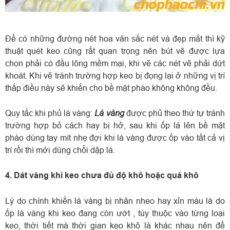
Để có những đường nét hoa văn sắc nét và đẹp mắt thì kỹ
thuật quét keo cũng rất quan trọng nên bút vẽ được lựa
chọn phải có đầu lông mềm mại, khi vẽ các nét vẽ phải dứt
khoát. Khi vẽ tránh trường hợp keo bị đọng lại ở những vị trí
thấp điều này sẽ khiến cho bề mặt phào không không đều.
Lá vàng
Quy tắc khi phủ lá vàng:
được phủ theo thứ tự tránh
trường hợp bỏ cách hay bị hở, sau khi ốp lá lên bề mặt
phào dùng tay mít nhẹ đợi khi lá vàng được ốp vào tất cả vị
trí rồi thì mới dùng chổi dập lá.
4. Dát vàng khi keo chưa đủ độ khô hoặc quá khô
Lý do chính khiến lá vàng bị nhăn nheo hay xỉn màu là do
ốp là vàng khi keo đang còn ướt , tùy thuộc vào từng loại
keo, thời tiết mà thời gian keo khô là khác nhau nên để