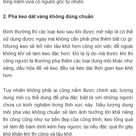
lông mềm vừa có nguồn gốc tự nhiên.
2. Pha keo dát vàng không đúng chuẩn
Bình thường thì các loại keo sau khi được mở nắp là có thể
sử dụng được ngay mà không cần phải pha thêm bất cứ gì.
Nhưng keo sẽ trở nên lâu khô hơn cộng với việc để ngoài
không khí sẽ làm keo đặc hơn. Đó là lý do mà trước khi thi
công người ta thường pha thêm các loại dung môi khác như
xăng, dầu hỏa để vẽ keo đều và kéo dài thời gian keo khô
hơn.
Tuy nhiên không phải ai cũng nắm được chính xác lượng
dung môi cụ thể dùng để pha đặc biệt là với những người
chưa có kinh nghiệm trong lĩnh vực này. Nếu lượng dung
môi pha vào không chuẩn sẽ làm ảnh hưởng tới khả năng
thi công cũng như sự bền đẹp của công trình, keo lỏng quá
sẽ làm độ bám dính kém hay ngược lại nếu đặc quá thì gây
khó khăn khi thi công và lâu khô.