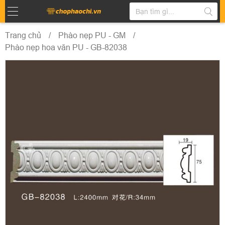
Trang chủ
Phào nẹp PU - GM
Phào nẹp hoa văn PU - GB-82038